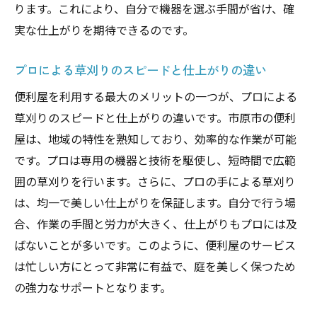
ります。これにより、自分で機器を選ぶ手間が省け、確
ート
実な仕上がりを期待できるのです。
信頼できる作業実績と口コミの紹介
安心の保証制度とアフターケア
プロによる草刈りのスピードと仕上がりの違い
地域密着型の細やかなサービス
便利屋を利用する最大のメリットの一つが、プロによる
緊急時の迅速な対応力
草刈りのスピードと仕上がりの違いです。市原市の便利
市原市内での豊富な実績
屋は、地域の特性を熟知しており、効率的な作業が可能
です。プロは専用の機器と技術を駆使し、短時間で広範
庭の草刈りをプロに任せる利点と市原市の事例
囲の草刈りを行います。さらに、プロの手による草刈り
プロによる安全で効率的な作業の流れ
は、均一で美しい仕上がりを保証します。自分で行う場
市原市の実際の施工事例から学ぶ
合、作業の手間と労力が大きく、仕上がりもプロには及
専門家による草刈りのテクニック紹介
ばないことが多いです。このように、便利屋のサービス
便利屋の提供するアフターサービスの魅力
は忙しい方にとって非常に有益で、庭を美しく保つため
プロに任せることで得られる精神的安心感
の強力なサポートとなります。
市原市の顧客満足度調査結果