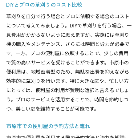
DIYとプロの草刈りのコスト比較
地域密着型便利屋が提供する草刈りサービスの
特長
草刈りを自分で行う場合とプロに依頼する場合のコスト
地域の特性を活かした庭管理のポイント
について考えてみましょう。DIYで草刈りを行う場合、一
見費用がかからないように思えますが、実際には草刈り
オーダーメイドのサービスプラン
機の購入やメンテナンス、さらには時間と労力が必要で
地元のニーズに応じた柔軟な対応力
す。一方、プロの便利屋に依頼することで、少しの費用
安心の地元価格と高いコストパフォーマン
で質の高いサービスを受けることができます。市原市の
ス
便利屋は、地域密着型のため、無駄な出費を抑えながら
便利屋による環境に優しい草刈り手法
効率的に草刈りを行います。特に大きな庭や、忙しい方
地域コミュニティとの協力関係
にとっては、便利屋の利用が賢明な選択と言えるでしょ
市原市の庭を守る便利屋サービスの成功事例
う。プロのサービスを活用することで、時間を節約しつ
草刈り以外の付加サービスの魅力
つ、美しい庭を維持することが可能です。
市原市のガーデニング成功事例
市原市での便利屋の予約方法と流れ
継続的なメンテナンスで保つ美しい庭
市原市で便利屋を利用する際の予約方法と流れを解説し