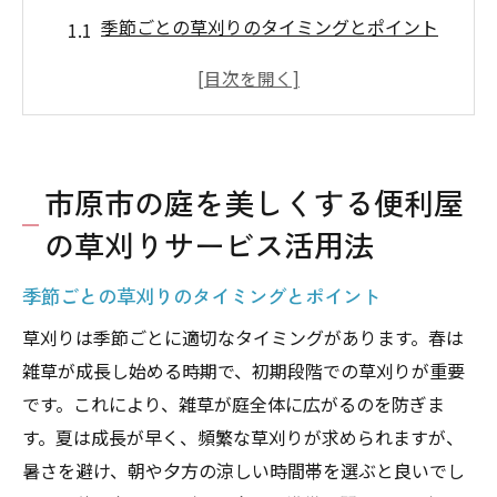
季節ごとの草刈りのタイミングとポイント
便利屋が提供する多様な草刈り機器の選び
方
プロによる草刈りのスピードと仕上がりの
違い
市原市の庭を美しくする便利屋
DIYとプロの草刈りのコスト比較
の草刈りサービス活用法
市原市での便利屋の予約方法と流れ
草刈り後のお庭の手入れ方法
季節ごとの草刈りのタイミングとポイント
地域特有のニーズに応える便利屋サービスの魅
草刈りは季節ごとに適切なタイミングがあります。春は
力
雑草が成長し始める時期で、初期段階での草刈りが重要
市原市の気候に適した庭の管理法
です。これにより、雑草が庭全体に広がるのを防ぎま
地域密着型サービスの強みとは
す。夏は成長が早く、頻繁な草刈りが求められますが、
お客様の声を活かしたサービス改善事例
暑さを避け、朝や夕方の涼しい時間帯を選ぶと良いでし