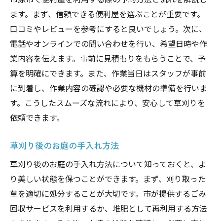
地域イベントとの連携による庭の活用
ます。まず、信頼できる便利屋を選ぶことが重要です。
顧客満足度の高い成功事例の紹介
口コミやレビューを参考にすると良いでしょう。次に、
プロフェッショナルによるトラブル解決事
電話やオンラインでの問い合わせを行い、希望日時や作
例
業内容を伝えます。事前に見積もりをもらうことで、予
手軽に庭を整える市原市便利屋の草刈り活用術
算を明確にできます。また、作業当日はスタッフが事前
日々のメンテナンスを簡単にするポイント
に到着し、作業内容の確認や必要な機材の準備を行いま
便利屋に依頼することで得られる時間と労
す。こうしたスムーズな流れにより、安心して草刈りを
力の節約
依頼できます。
庭の美しさを保つための草刈りのコツ
草刈り後のお庭の手入れ方法
初心者でも安心の便利屋サービスの受け方
草刈り後のお庭の手入れ方法について知っておくと、よ
専門家によるアドバイスの活用法
り美しい状態を保つことができます。まず、刈り取った
市原市の自然に調和する庭づくりのヒント
草を適切に処分することが大切です。市が提供するごみ
回収サービスを利用するか、堆肥として再利用する方法