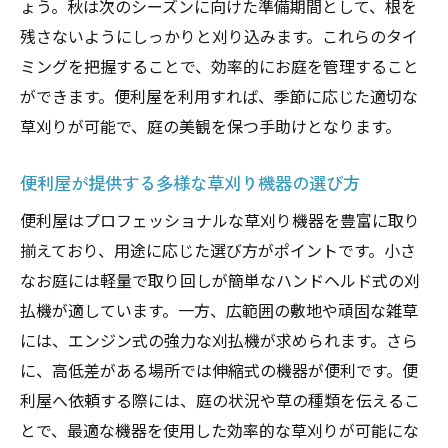
ょう。秋は次のシーズンに向けた準備期間として、根を
地域の景観に合う庭づくりの提案
残さないようにしっかりと刈り込みます。これらのタイ
便利屋のフレキシブルなサービス対応
ミングを把握することで、効率的にお庭を管理すること
地元企業との連携によるサービス向上
ができます。便利屋を利用すれば、季節に応じた適切な
忙しいあなたに便利屋を使った庭仕事のススメ
草刈りが可能で、庭の美観を保つ手助けとなります。
時間を節約するための草刈りサービスの活
用法
便利屋が提供する多様な草刈り機器の選び方
便利屋サービスの簡単な依頼方法
便利屋はプロフェッショナルな草刈り機器を豊富に取り
日常のストレスを軽減する庭仕事の外注
揃えており、用途に応じた選び方がポイントです。小さ
家族の時間を増やす庭管理の外部委託
なお庭には軽量で取り回しが簡単なハンドヘルド式の刈
市原市の便利屋が提供するパッケージサー
払機が適しています。一方、広範囲の敷地や頑固な雑草
ビス
には、エンジン式の強力な刈払機が求められます。さら
に、高低差がある場所では伸縮式の機器が便利です。便
働く人向けの便利屋プランの魅力
利屋へ依頼する際には、庭の状況や草の種類を伝えるこ
プロに任せる安心感市原市の便利屋を選ぶ理由
とで、最適な機器を使用した効率的な草刈りが可能にな
専門知識を持つスタッフによる安心のサポ