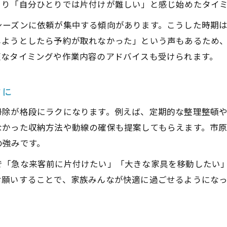
女性スタッフ対応の便利屋が選ばれる理由
より「自分ひとりでは片付けが難しい」と感じ始めたタイ
便利屋で女性利用者が安心できるポイント
シーズンに依頼が集中する傾向があります。こうした時期
女性スタッフならではの気配り対応が魅力
しようとしたら予約が取れなかった」という声もあるため
便利屋活用で女性の悩みも気軽に相談可能
適なタイミングや作業内容のアドバイスも受けられます。
女性スタッフの便利屋は一人暮らしにも最適
生前整理にも便利屋のサポートが心強い
クに
生前整理も便利屋のプロサポートで安心
掃除が格段にラクになります。例えば、定期的な整理整頓
便利屋が生前整理をサポートするメリット
なかった収納方法や動線の確保も提案してもらえます。市
生前整理を便利屋に依頼するベストタイミング
の強みです。
便利屋の生前整理サービスが選ばれる理由
で「急な来客前に片付けたい」「大きな家具を移動したい
生前整理は便利屋と一緒に進めると安心
お願いすることで、家族みんなが快適に過ごせるようにな