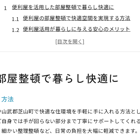
便利屋を活用した部屋整頓で暮らし快適に
便利屋の部屋整頓で快適空間を実現する方法
便利屋活用が暮らしに与える安心のメリット
部屋整頓を便利屋に依頼する最適なタイミング
便利屋で日常の部屋管理が驚くほどラクに
部屋整頓と便利屋選びのポイント解説
重い荷物の整理も便利屋なら安心できる理由
部屋整頓で暮らし快適に
重い荷物も便利屋ならスムーズに片付く理由
便利屋活用で力仕事の負担を大幅に軽減可能
る方法
安全に荷物を動かす便利屋のサポート内容
や山武郡芝山町で快適な住環境を手軽に手に入れる方法と
便利屋に頼ることで事故防止も実現できる
ご自身では手が回らない部分まで丁寧にサポートしてくれ
重い家具の移動も便利屋の技術で安心解決
、細かい整理整頓など、日常の負担を大幅に軽減できます
サービス選びに役立つ千葉の便利屋活用術