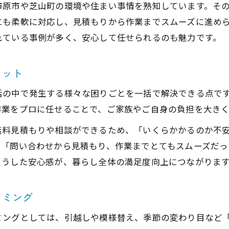
市原市や芝山町の環境や住まい事情を熟知しています。そ
千葉で便利屋選びに失敗しないコツと基準
にも柔軟に対応し、見積もりから作業までスムーズに進め
便利屋のサービス比較で理想の業者を発見
れている事例が多く、安心して任せられるのも魅力です。
便利屋選びは口コミと実績チェックが重要
便利屋の無料見積もりを活用する方法
リット
便利屋の柔軟な対応力が信頼につながる理由
活の中で発生する様々な困りごとを一括で解決できる点で
定期的な片付けでゴミ屋敷化を防ぐ方法
作業をプロに任せることで、ご家族やご自身の負担を大き
便利屋の定期片付けでゴミ屋敷化を予防
無料見積もりや相談ができるため、「いくらかかるのか不
部屋整頓を習慣化する便利屋の利用術
に「問い合わせから見積もり、作業までとてもスムーズだ
便利屋活用で散らかりにくい部屋を作る方法
こうした安心感が、暮らし全体の満足度向上につながりま
ゴミ屋敷化防止に役立つ便利屋のサポート
便利屋の定期清掃で快適な住空間を維持
イミング
女性スタッフ対応可能な便利屋の魅力解説
ミングとしては、引越しや模様替え、季節の変わり目など