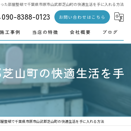
使った部屋整頓で千葉県市原市山武郡芝山町の快適生活を手に入れる方法
090-8388-0123
お問い合わせはこちら
施工事例
当店の特徴
会社概要
ブログ
ハウスクリーニング
コラム
剪定
郡芝山町の快適生活を手
リフォーム
外壁塗装
不用品回収
部屋整頓で千葉県市原市山武郡芝山町の快適生活を手に入れる方法