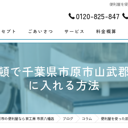
便利屋を
0120-825-847
ンセプト
ごあいさつ
サービス
料金概算
頓で千葉県市原市山武
に入れる方法
原市の便利屋なら家工房 市原八幡店
ブログ
コラム
便利屋を使った