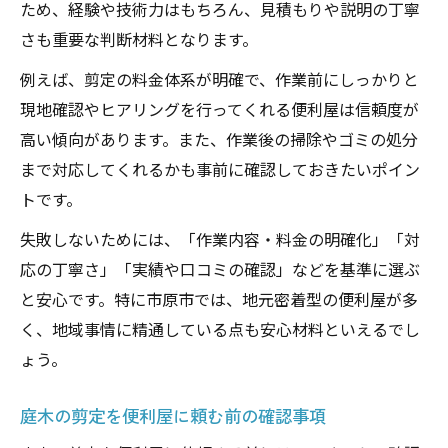
便利屋ならではの柔軟な庭木ケアサービス
ため、経験や技術力はもちろん、見積もりや説明の丁寧
プロの便利屋が叶えるコスパ重視の剪定依
さも重要な判断材料となります。
頼
例えば、剪定の料金体系が明確で、作業前にしっかりと
忙しい方に最適な便利屋の庭木お手入れ利
現地確認やヒアリングを行ってくれる便利屋は信頼度が
点
高い傾向があります。また、作業後の掃除やゴミの処分
市原市の剪定を失敗しない依頼方法とは
まで対応してくれるかも事前に確認しておきたいポイン
便利屋へ剪定を依頼する前に知るべき流れ
トです。
市原市で選ばれる剪定便利屋の選び方とは
失敗しないためには、「作業内容・料金の明確化」「対
見積もりや相談時に便利屋で確認したい事
応の丁寧さ」「実績や口コミの確認」などを基準に選ぶ
項
と安心です。特に市原市では、地元密着型の便利屋が多
く、地域事情に精通している点も安心材料といえるでし
依頼時に失敗しないためのポイントを紹介
ょう。
口コミや評判を活かす剪定業者の選び方
信頼される便利屋が教える庭木剪定のコツ
庭木の剪定を便利屋に頼む前の確認事項
便利屋目線で伝える剪定のタイミングと方