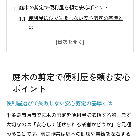
庭木の剪定で便利屋を頼む安心ポイント
便利屋選びで失敗しない安心剪定の基準と
は
庭木の剪定を便利屋に頼む前の確認事項
市原市で信頼できる便利屋の見極め方
剪定業者の比較で重視すべき便利屋の特徴
便利屋の口コミや評判から見る安心感の理
庭木の剪定で便利屋を頼む安心
由
ポイント
庭木ケアを便利屋に任せるべき理由と利点
便利屋が提供する庭木剪定のメリットを解
便利屋選びで失敗しない安心剪定の基準とは
説
千葉県市原市で庭木の剪定を便利屋に依頼する際、まず
手間いらずで庭木が美しく保てる便利屋活
大切なのは「安心して任せられる業者かどうか」を見極
用法
めることです。剪定作業は庭木の健康や美観を左右する