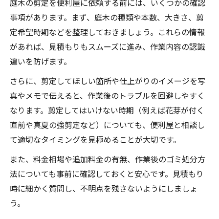
庭木の剪定を便利屋に依頼する前には、いくつかの確認
法
事項があります。まず、庭木の種類や本数、大きさ、剪
失敗しない庭木剪定の事前準備と注意点
定希望時期などを整理しておきましょう。これらの情報
便利屋が推奨する季節ごとの剪定ポイント
があれば、見積もりもスムーズに進み、作業内容の認識
プロ便利屋直伝の庭木剪定テクニック集
違いを防げます。
剪定後の手入れも便利屋がサポートできる
さらに、剪定してほしい箇所や仕上がりのイメージを写
理由
真やメモで伝えると、作業後のトラブルを回避しやすく
剪定依頼で知っておきたい料金相場ガイド
なります。剪定してはいけない時期（例えば花芽が付く
便利屋の庭木剪定料金相場と見積もりのコ
直前や真夏の強剪定など）についても、便利屋と相談し
ツ
て適切なタイミングを見極めることが大切です。
市原市で剪定を頼む際の便利屋料金比較法
また、料金相場や追加料金の有無、作業後のゴミ処分方
剪定料金が変動する条件と便利屋の特徴
法についても事前に確認しておくと安心です。見積もり
便利屋利用で得する剪定料金チェックポイ
時に細かく質問し、不明点を残さないようにしましょ
ント
う。
庭木剪定の費用対効果を便利屋で見極める