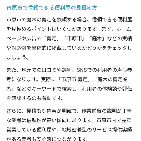
市原市で信頼できる便利屋の見極め方
方法
季節ごとの庭木管理を便利屋と快適に
市原市で庭木の剪定を依頼する場合、信頼できる便利屋
を見極めるポイントはいくつかあります。まず、ホーム
便利屋活用で叶える季節ごとの庭木ケア術
ページや広告で「剪定」「市原市」「庭木」などの実績
剪定時期を逃さない便利屋の活用ポイント
や対応例を具体的に掲載しているかどうかをチェックし
プロの便利屋が提案する季節別剪定プラン
ましょう。
庭木ごとに異なる季節剪定を便利屋で実践
また、地元での口コミや評判、SNSでの利用者の声も参
快適な庭を保つための便利屋選びと時期の
考になります。実際に「市原市 剪定」「庭木の剪定業
工夫
者」などのキーワードで検索し、利用者の体験談や評価
を確認するのも有効です。
さらに、見積もり内容が明確で、作業前後の説明が丁寧
な業者は信頼性が高い傾向にあります。市原市内で長年
営業している便利屋や、地域密着型のサービス提供実績
がある業者も安心感につながります。